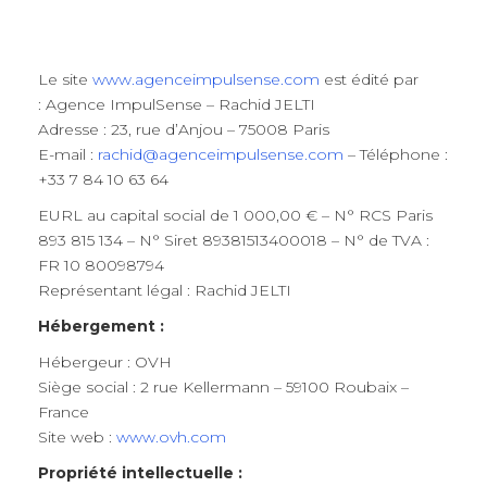
Le site
www.agenceimpulsense.com
est édité par
: Agence ImpulSense – Rachid JELTI
Adresse : 23, rue d’Anjou – 75008 Paris
E-mail :
rachid@agenceimpulsense.com
– Téléphone :
+33 7 84 10 63 64
EURL au capital social de 1 000,00 € – N° RCS Paris
893 815 134 – N° Siret 89381513400018 – N° de TVA :
FR 10 80098794
Représentant légal : Rachid JELTI
Hébergement :
Hébergeur : OVH
Siège social : 2 rue Kellermann – 59100 Roubaix –
France
Site web :
www.ovh.com
Propriété intellectuelle :