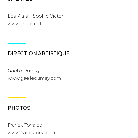
Les Piafs – Sophie Victor
www.les-piafs.fr
DIRECTION ARTISTIQUE
Gaëlle Dumay
www.gaelledumay.com
PHOTOS
Franck Torralba
www.francktorralba.fr