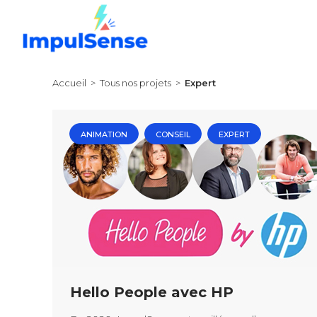
Skip
to
content
Accueil
>
Tous nos projets
>
Expert
ANIMATION
CONSEIL
EXPERT
Hello People avec HP