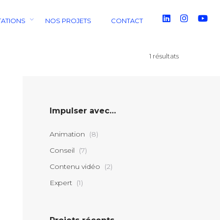
TATIONS
NOS PROJETS
CONTACT
1 résultats
Impulser avec…
Animation
(8)
Conseil
(7)
Contenu vidéo
(2)
Expert
(1)