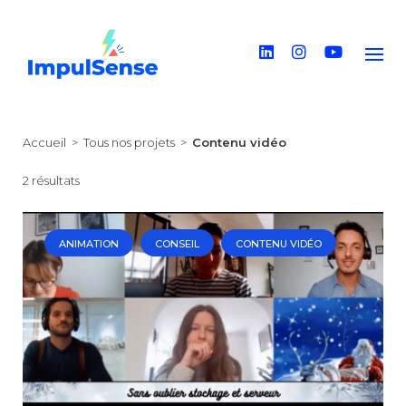
Skip
to
content
Accueil
>
Tous nos projets
>
Contenu vidéo
2 résultats
ANIMATION
CONSEIL
CONTENU VIDÉO